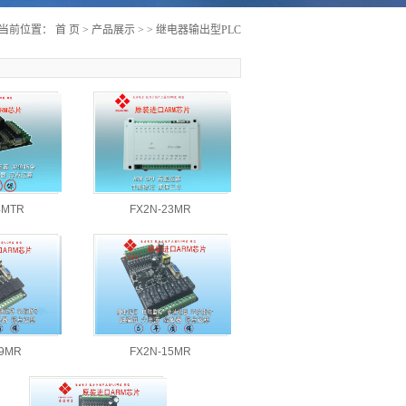
当前位置：
首 页
>
产品展示
>
>
继电器输出型PLC
4MTR
FX2N-23MR
19MR
FX2N-15MR