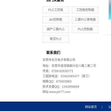
热门关键词
PLC工控板
工控板控制器
plc控制板
三菱PLC继电器
国产三菱PLC
PLC控制器
板式PLC
联系我们
东莞市长方电子有限公司
地址：东莞市道滘镇振兴北八路二巷二号
传真：0769-82630771
工程部电话：15362065477（廖工）
销售QQ：475003983
技术支援QQ：1343958699
网址:www.plc77.com
网站首页
|