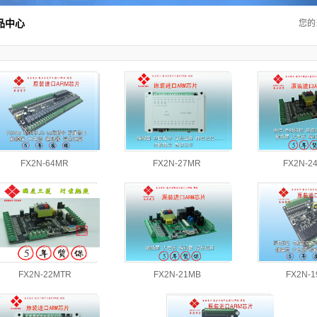
品中心
您的
FX2N-64MR
FX2N-27MR
FX2N-2
FX2N-22MTR
FX2N-21MB
FX2N-