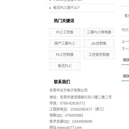
板式PLC是什么?
客
热门关键词
相关
PLC工控板
三菱PLC继电器
上一
国产三菱PLC
plc控制板
下一
PLC控制器
工控板控制器
相
板式PLC
相
联系我们
东莞市长方电子有限公司
地址：东莞市道滘镇振兴北八路二巷二号
传真：0769-82630771
工程部电话：15362065477（廖工）
销售QQ：475003983
技术支援QQ：1343958699
网址:www.plc77.com