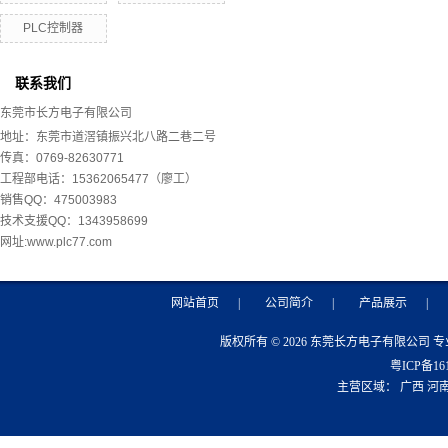
PLC控制器
联系我们
东莞市长方电子有限公司
地址：东莞市道滘镇振兴北八路二巷二号
传真：0769-82630771
工程部电话：15362065477（廖工）
销售QQ：475003983
技术支援QQ：1343958699
网址:www.plc77.com
网站首页
|
公司简介
|
产品展示
|
版权所有 © 2026 东莞长方电子有限公司 
粤ICP备16
主营区域：
广西
河