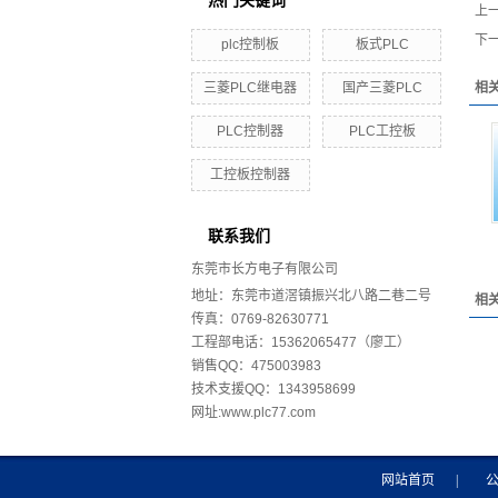
热门关键词
上
下
plc控制板
板式PLC
三菱PLC继电器
国产三菱PLC
相
PLC控制器
PLC工控板
工控板控制器
联系我们
东莞市长方电子有限公司
地址：东莞市道滘镇振兴北八路二巷二号
相
传真：0769-82630771
工程部电话：15362065477（廖工）
销售QQ：475003983
技术支援QQ：1343958699
网址:www.plc77.com
网站首页
|